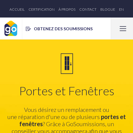
ACCUEIL
CERTIFICATION
À PROPOS
CONTACT
BLOGUE
EN
OBTENEZ DES SOUMISSIONS
Portes et Fenêtres
Vous désirez un remplacement ou
une réparation d'une ou de plusieurs
portes et
fenêtres
? Grâce à GoSoumissions, un
conseiller vous accompagnera afin que vous