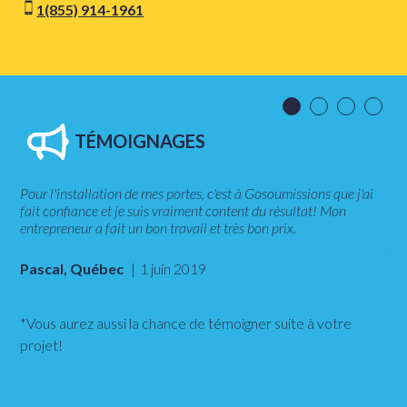
1(855) 914-1961
TÉMOIGNAGES
de
Pour l'installation de mes portes, c'est à Gosoumissions que j'ai
L'e
fait confiance et je suis vraiment content du résultat! Mon
GoS
entrepreneur a fait un bon travail et très bon prix.
l'é
site
Pascal, Québec
1 juin 2019
Oli
*Vous aurez aussi la chance de témoigner suite à votre
projet!