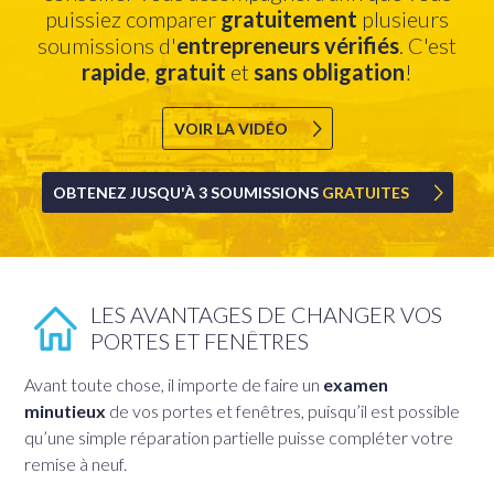
puissiez comparer
gratuitement
plusieurs
soumissions d'
entrepreneurs vérifiés
. C'est
rapide
,
gratuit
et
sans obligation
!
VOIR LA VIDÉO
OBTENEZ JUSQU'À 3 SOUMISSIONS
GRATUITES
LES AVANTAGES DE CHANGER VOS
PORTES ET FENÊTRES
Avant toute chose, il importe de faire un
examen
minutieux
de vos portes et fenêtres, puisqu’il est possible
qu’une simple réparation partielle puisse compléter votre
remise à neuf.