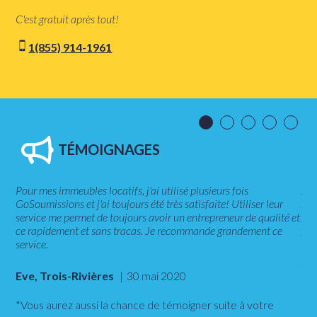
C'est gratuit après tout!
1(855) 914-1961
TÉMOIGNAGES
Pour mes immeubles locatifs, j'ai utilisé plusieurs fois
J'a
ais
GoSoumissions et j'ai toujours été très satisfaite! Utiliser leur
syn
rès
service me permet de toujours avoir un entrepreneur de qualité et
fac
ns
ce rapidement et sans tracas. Je recommande grandement ce
fai
service.
Si
Eve, Trois-Rivières
30 mai 2020
*Vous aurez aussi la chance de témoigner suite à votre